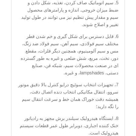
5. سیم اتوماتیک صاف کردن، تغذیه، شکل دادن و
ضبط میزان خروجی. اندازه و پارامترهای محصول
سیم و مقدار پیش تنظیم نیز می توانند در طول تولید
تغییر و اصلاح شوند.
6. قابل دسترس برای شکل گیری و خم شدن قطر
مختلف سیم فولادی، سیم آهن، سیم فولاد ضد زنگ،
مس و سیم آلومینیوم، همچنین دیگر فلزات، مقطع
دور، تخت، مربع، شش ضلعی و غیره به طور گسترده
ای در صنعت محصولات سیم، شبکه فن، صنایع
دستی، lampshades، و غیره.
7، تجهیزات انتخاب سوئیچ درایو کنترل بالا دقیق موتور
سروو، انتقال مکانیکی انتخاب دنده اتصال دقت،
همیشه دقت خوراک همان خط و سرعت انتقال سیم
را نگه دارید؛
8، ایستگاه هیدرولیک سیلندر برش مجهز به رادیاتور
خنک کننده اجباری، دوبرابر طول عمر قطعات سیستم
هیدرولیک است.