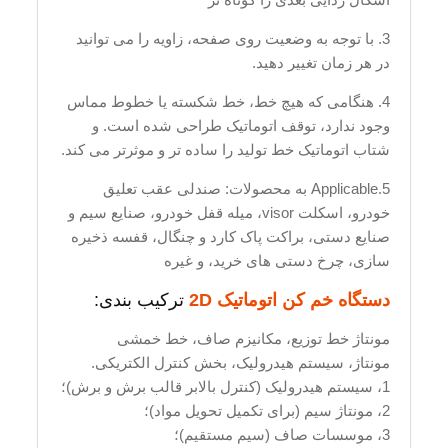
3. با توجه به وضعیت روی صفحه، زاویه را می توانید
در هر زمان تغییر دهید.
4. هنگامی که هیچ خط، خط شکسته یا خطوط مماس
وجود ندارد، توقف اتوماتیک طراحی شده است. و
شتاب اتوماتیک خط تولید را ساده تر و موثرتر می کند.
5.Applicable به محصولات: صندلی عقب تعلیق
خودرو، اسکلت visor، میله قفل خودرو، صنایع سیم و
صنایع دستی، براکت پاک کارد و چنگال، قفسه ذخیره
سازی، چرخ دستی های خرید، و غیره
دستگاه خم کن اتوماتیک 2D
ترکیب بندی:
مونتاژ خط توزیع، مکانیزم صاف، خط خمشی
مونتاژ، سیستم هیدرولیک، بخش کنترل الکتریکی.
1، سیستم هیدرولیک (کنترل بالابر قالب برش و برش)؛
2، مونتاژ سیم (برای تکمیل تحویل مواد)؛
3، موسسات صاف (سیم مستقیم)؛