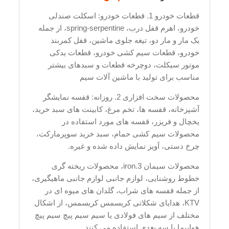
قطعات خودرو 1. قطعات خودرو: اسکلت صندلی
خودرو، اهرم قفل درب، spring-serpentine، از جمله
یک مار و مار دو، تیغه جلوی ماشین، قفل کمربند
خودرو، قطعات سیم کشی خودرو، قطعات یدکی
موتور سیکلت، دوچرخه قطعات و سبدهای بیشتر
مناسب برای تولید با ماشین آلات سیم
محصولات سخت افزاری 2. روزانه: قفسه نمایشگر
آشپزخانه، قفسه ها، تخم مرغ، کابینت های سبد خرید،
یخچال و فریزر، قفسه های مورد استفاده در
محصولات سیم کشی حمام، سبد خرید سوپرمارکت،
چرخ دستی، آویز نمایش داده شده و غیره.
محصولات سیمان 3.iron، محصولات ریخته گری
خطوط روشنایی، لوازم جانبی لوازم جانبی ماهیگیری،
از جمله قفسه های شراب، گلدان های میوه ای در
KTV، هدایای شکلاتی کریسمس کریسمس، از اشکال
مختلف از سیم های فولادی یا سیم سیم پیچ سیم پیچ
هواپیما یا سه بعدی استفاده می کنند.